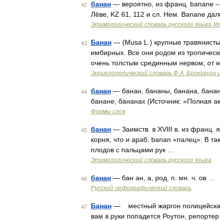
банан
— вероятно, из франц. banane – 
42
Лёве, KZ 61, 112 и сл. Нем. Banane да
Этимологический словарь русского языка М
Банан
— (Musa L.) крупные травянисты
43
имбирных. Все они родом из тропически
очень толстым срединным нервом, от 
Энциклопедический словарь Ф.А. Брокгауза 
банан
— банан, бананы, банана, банан
44
банане, бананах (Источник: «Полная а
Формы слов
банан
— Заимств. в XVIII в. из франц. 
45
корня, что и араб. banan «палец». В т
плодов с пальцами рук …
Этимологический словарь русского языка
банан
— бан ан, а, род. п. мн. ч. ов …
46
Русский орфографический словарь
Банан
— местный жаргон полицейская 
47
вам в руки попадется Роутон, репортер 