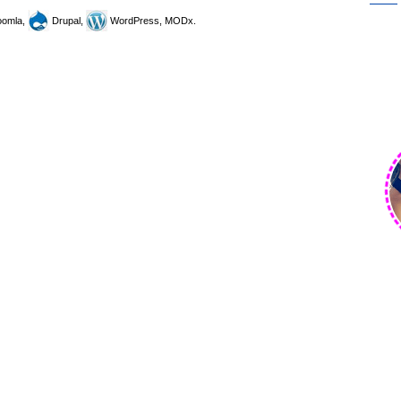
omla,
Drupal,
WordPress, MODx.