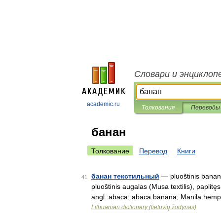
Словари и энциклоп
academic.ru
Толкования
Переводы
банан
Толкование
Перевод
Книги
банан текстильный
— pluoštinis banana
41
pluoštinis augalas (Musa textilis), paplitęs
angl. abaca; abaca banana; Manila hem
Lithuanian dictionary (lietuvių žodynas)