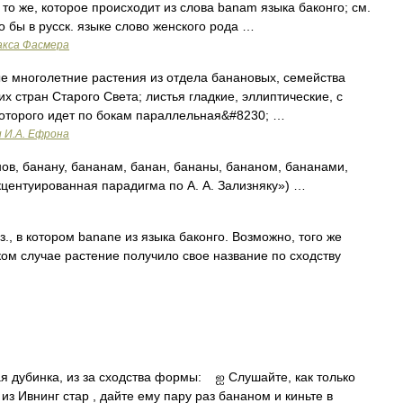
то же, которое происходит из слова banam языка баконго; см.
ло бы в русск. языке слово женского рода …
акса Фасмера
е многолетние растения из отдела банановых, семейства
х стран Старого Света; листья гладкие, эллиптические, с
которого идет по бокам параллельная&#8230; …
и И.А. Ефрона
ов, банану, бананам, банан, бананы, бананом, бананами,
кцентуированная парадигма по А. А. Зализняку») …
яз., в котором banane из языка баконго. Возможно, того же
аком случае растение получило свое название по сходству
дубинка, из за сходства формы: ஐ Слушайте, как только
из Ивнинг стар , дайте ему пару раз бананом и киньте в