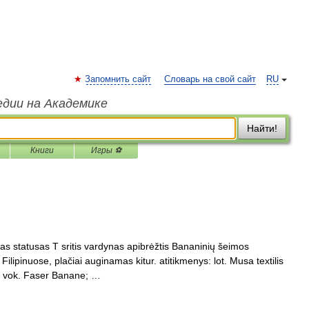
Запомнить сайт
Словарь на свой сайт
RU
едии на Академике
Найти!
Книги
Игры ⚽
s statusas T sritis vardynas apibrėžtis Bananinių šeimos
 Filipinuose, plačiai auginamas kitur. atitikmenys: lot. Musa textilis
p vok. Faser Banane; …