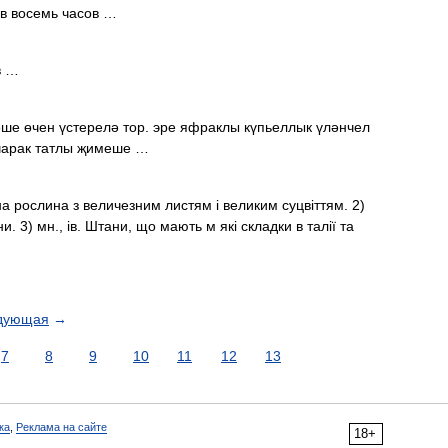
 в восемь часов …
в …
е өчен үстерелә тор. эре яфраклы күпьеллык үләнчел
чарак татлы җимеше …
а рослина з величезним листям і великим суцвіттям. 2)
. 3) мн., ів. Штани, що мають м які складки в талії та
дующая
→
7
8
9
10
11
12
13
ка
,
Реклама на сайте
18+