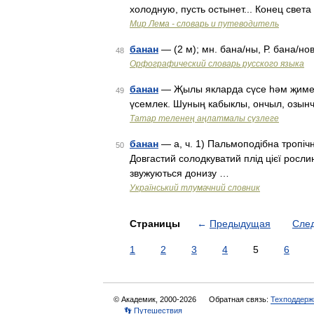
холодную, пусть остынет... Конец света
Мир Лема - словарь и путеводитель
банан
— (2 м); мн. бана/ны, Р. бана/но
48
Орфографический словарь русского языка
банан
— Җылы якларда сүсе һәм җимеш
49
үсемлек. Шуның кабыклы, ончыл, озын
Татар теленең аңлатмалы сүзлеге
банан
— а, ч. 1) Пальмоподібна тропічн
50
Довгастий солодкуватий плід цієї рослини
звужуються донизу …
Український тлумачний словник
Страницы
←
Предыдущая
Сле
1
2
3
4
5
6
© Академик, 2000-2026
Обратная связь:
Техподдерж
👣 Путешествия